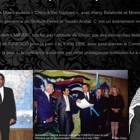
 Unies invitent « Chico & the Gypsies », avec Harry Belafonte et Montse
 en présence de Shimon Peres et Yasser Arafat. C ‘est un événement mo
érico MAYOR, touché par l’attitude de Chico, par ses démarches fédéra
l de l’UNESCO pour la paix » le 9 mai 1996, avec pour parrain le 
la paix », la confiance accordée par cette prestigieuse institution lui 