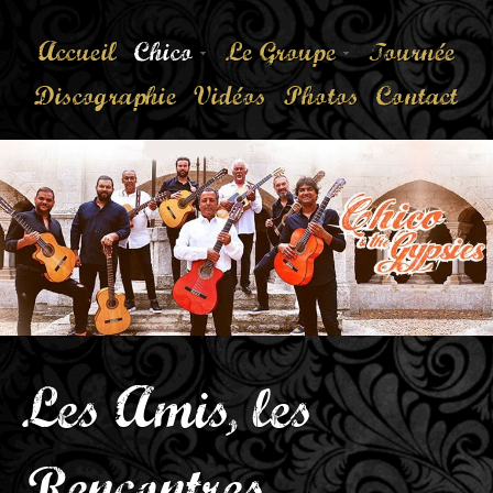
Accueil
Chico
Le Groupe
Tournée
Discographie
Vidéos
Photos
Contact
Les Amis, les
Rencontres