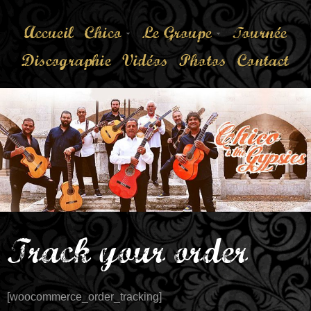
Accueil
Chico
Le Groupe
Tournée
Discographie
Vidéos
Photos
Contact
Track your order
[woocommerce_order_tracking]