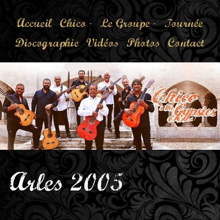
Accueil
Chico
Le Groupe
Tournée
Discographie
Vidéos
Photos
Contact
Arles 2005