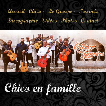
Accueil
Chico
Le Groupe
Tournée
Discographie
Vidéos
Photos
Contact
Chico en famille