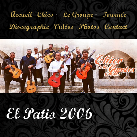
Accueil
Chico
Le Groupe
Tournée
Discographie
Vidéos
Photos
Contact
El Patio 2006