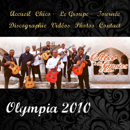
Accueil
Chico
Le Groupe
Tournée
Discographie
Vidéos
Photos
Contact
Olympia 2010