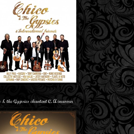
o & the Gypsies chantent C. Aznavour