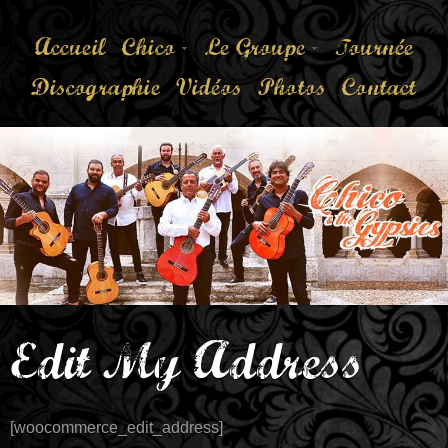
Accueil
Chico
Le Groupe
Tournée
Discographie
Vidéos
Photos
Contact
Edit My Address
[woocommerce_edit_address]