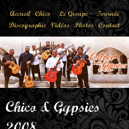
Accueil
Chico
Le Groupe
Tournée
Discographie
Vidéos
Photos
Contact
Chico & Gypsies
2008