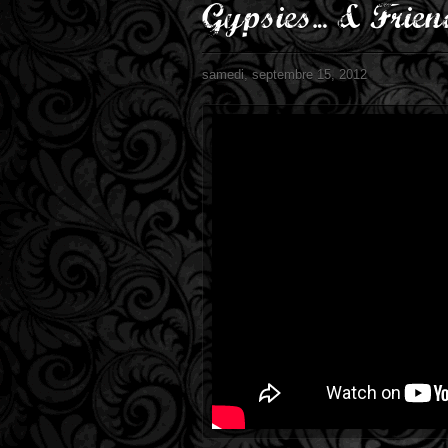
Gypsies… & Frien
samedi, septembre 15, 2012