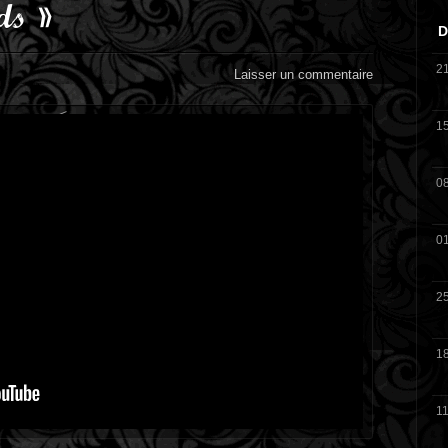
ds »
D
2
Laisser un commentaire
<
1
0
0
2
1
11