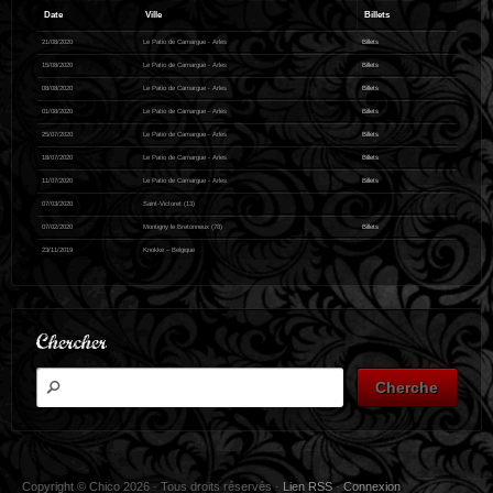
Date
Ville
Billets
21/08/2020
Le Patio de Camargue - Arles
Billets
15/08/2020
Le Patio de Camargue - Arles
Billets
08/08/2020
Le Patio de Camargue - Arles
Billets
01/08/2020
Le Patio de Camargue - Arles
Billets
25/07/2020
Le Patio de Camargue - Arles
Billets
18/07/2020
Le Patio de Camargue - Arles
Billets
11/07/2020
Le Patio de Camargue - Arles
Billets
07/03/2020
Saint-Victoret (13)
07/02/2020
Montigny le Bretonneux (78)
Billets
23/11/2019
Knokke – Belgique
Chercher
Copyright © Chico 2026 · Tous droits réservés ·
Lien RSS
·
Connexion