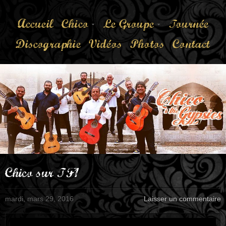
Accueil
Chico
Le Groupe
Tournée
Discographie
Vidéos
Photos
Contact
Chico sur TF1
mardi, mars 29, 2016
Laisser un commentaire