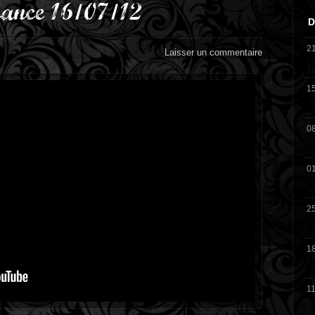
rance 16/07/12
D
2
Laisser un commentaire
1
0
0
2
1
11