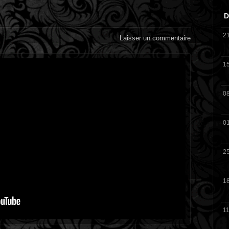
D
2
Laisser un commentaire
1
0
0
2
1
11