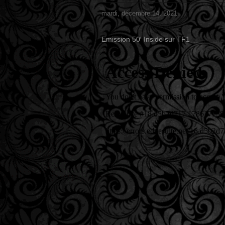
mardi, décembre 14, 2021
Emission 50′ Inside sur TF1