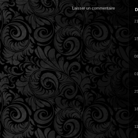
Laisser un commentaire
D
2
1
0
0
2
1
11