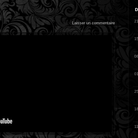
D
2
Laisser un commentaire
1
0
0
2
1
11