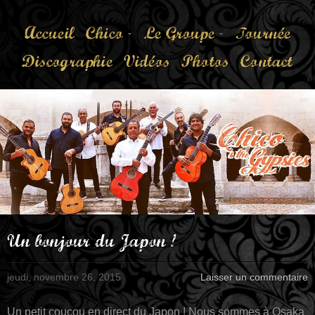
Accueil
Chico
Le Groupe
Tournée
Discographie
Vidéos
Photos
Contact
Un bonjour du Japon !
jeudi, novembre 26, 2015
Laisser un commentaire
Un petit coucou en direct du Japon ! Nous sommes à Osaka