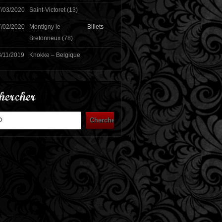
7/03/2020
Saint-Victoret (13)
7/02/2020
Montigny le
Billets
Bretonneux (78)
/11/2019
Knokke – Belgique
hercher