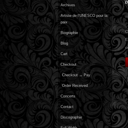
Archives
Artiste de l’UNESCO pour la
m
paix
C
Biographie
E
Blog
c
Cart
Checkout
Checkout → Pay
Order Received
Concerts
Contact
Discographie
Full Width