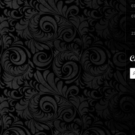
0
0
23
C