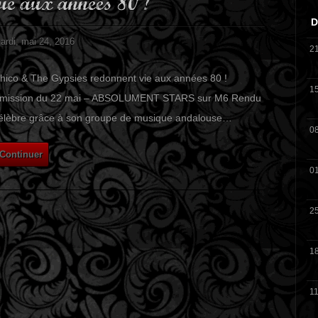
vie aux années 80 !
D
ardi, mai 24, 2016
2
hico & The Gypsies redonnent vie aux années 80 !
1
mission du 22 mai – ABSOLUMENT STARS sur M6 Rendu
élèbre grâce à son groupe de musique andalouse…
0
Continuer
0
2
1
11