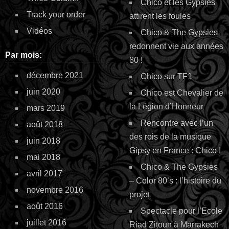
Chico et les Gypsies
Track your order
attirent les foules
Vidéos
Chico & The Gypsies
redonnent vie aux années
Par mois:
80 !
décembre 2021
Chico sur TF1
juin 2020
Chico est Chevalier de
la Légion d’Honneur
mars 2019
Rencontre avec l’un
août 2018
des rois de la musique
juin 2018
Gipsy en France : Chico !
mai 2018
Chico & The Gypsies
avril 2017
– Color 80’s : l’histoire du
novembre 2016
projet
août 2016
Spectacle pour l’Ecole
juillet 2016
Riad Zitoun à Marrakech