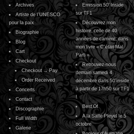
Archives
Emission 50′ Inside
sur TF1
Artiste de l’UNESCO
pour la paix
Découvrez mon
histoire, celle de 40
Biographie
années de carrière, dans
Blog
mon livre « C’était Mal
Cart
Parti »
Checkout
Retrouvez-nous
Checkout → Pay
demain samedi 4
Order Received
décembre dans 50’inside
à partir de 17h50 sur TF1
Concerts
!
Contact
Best Of
Discographie
A la Salle Pleyel le 5
Full Width
octobre
Galerie
Bonjour d’Australie