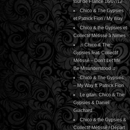
tour de France 16/07/12
Chico & The Gypsies
et Patrick Fiori / My Way
Chico & the Gypsies et
Collectif Métissé à Nimes
♫ Chico & The
Gypsies feat. Collectif
Métissé – Don’t Let Me
Be Misunderstood ♫
Chico & The Gypsies
– My Way ft. Patrick Fiori
Le gitan. Chico & The
Gypsies & Daniel
Guichard
Chico & the Gypsies &
Collectif Métissé / Départ