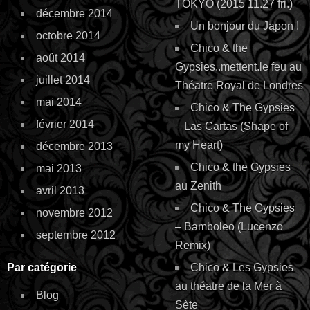
TOKYO (2015 11.27 fri.)
décembre 2014
Un bonjour du Japon !
octobre 2014
Chico & the
août 2014
Gypsies..mettent.le feu au
juillet 2014
Théatre Royal de Londres
mai 2014
Chico & The Gypsies
février 2014
– Las Cartas (Shape of
my Heart)
décembre 2013
Chico & the Gypsies
mai 2013
au Zenith
avril 2013
Chico & The Gypsies
novembre 2012
– Bamboleo (Lucenzo
septembre 2012
Remix)
Par catégorie
Chico & Les Gypsies
au théatre de la Mer à
Blog
Sète