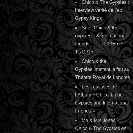
Chico & The Gypsies :
interview vérité de l’ex
Gypsy Kings
Sujet Chico & the
gypsies…& international
friends TF1 JT 13H ce
11/12/15
Chico & the
Gypsies..mettent.le feu au
Théatre Royal de Londres
Les coulisses de
l’Album « Chico & The
Gypsies and International
Friends »
Me & Mrs Jones –
Chico & The Gypsies en