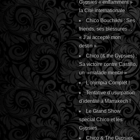
Gypsies « enflamment »
la Cité internationale
Chico Bouchikhi : Ses
friends, ses blessures…
« J’ai accepté mon
destin »
Chico (& the Gypsies) :
Sa victoire contre Castillo,
un »malade mental »
L’olympia Complet !
Tentative d’usurpation
d’identité à Marrakech !
Le Grand Show
special Chico et les
Gypsies
Chico & The Gypsies