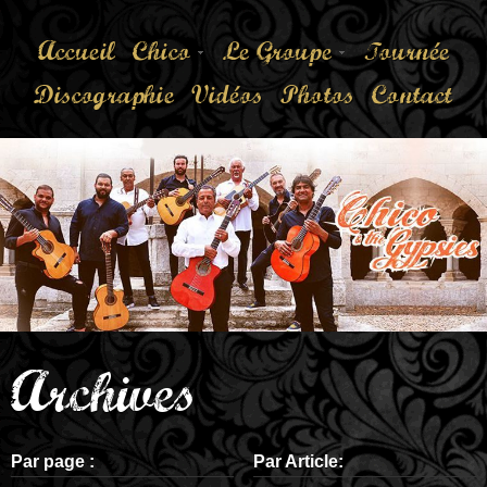
Accueil
Chico
Le Groupe
Tournée
Discographie
Vidéos
Photos
Contact
Archives
Par page :
Par Article: