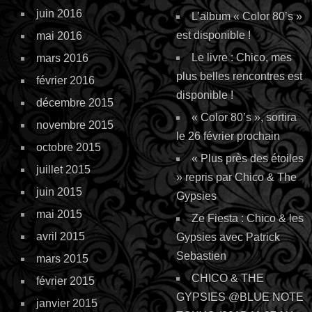
juin 2016
L’album « Color 80’s »
est disponible !
mai 2016
Le livre : Chico, mes
mars 2016
plus belles rencontres est
février 2016
disponible !
décembre 2015
« Color 80’s », sortira
novembre 2015
le 26 février prochain
octobre 2015
« Plus près des étoiles
juillet 2015
» repris par Chico & The
juin 2015
Gypsies
mai 2015
Ze Fiesta : Chico & les
avril 2015
Gypsies avec Patrick
Sebastien
mars 2015
CHICO & THE
février 2015
GYPSIES @BLUE NOTE
janvier 2015