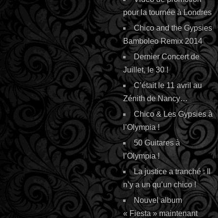
pour la tournée à Londres
Chico and the Gypsies
Bamboleo Remix 2014
Dernier Concert de
Juillet, le 30 !
C’était le 11 avril au
Zénith de Nancy…
Chico & Les Gypsies à
l’Olympia !
50 Guitares à
l’Olympia !
La justice a tranché : Il
n’y a un qu’un chico !
Nouvel album
« Fiesta » maintenant