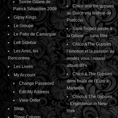
Soirée Gitane de
Chico and the gypsies
Patrick Sébastien 2008
au Dolce vita festival de
Gipsy Kings
Porticcio
Le Groupe
Saint-Tropez passe à
Le Patio de Camargue
la Gitane … sans filtre
Left Sidebar
Chico &The Gypsies :
Les Amis, les
l’émotion et la passion au
Rencontres
rendez vous ! nouvel
album 80’s
Les Livres
Chico & The Gypsies
My Account
demi finale de l’Euro à
Change Password
Marseille
Edit My Address
Chico & The Gypsies
View Order
– Englishman in New-
Shop
York
Three Column