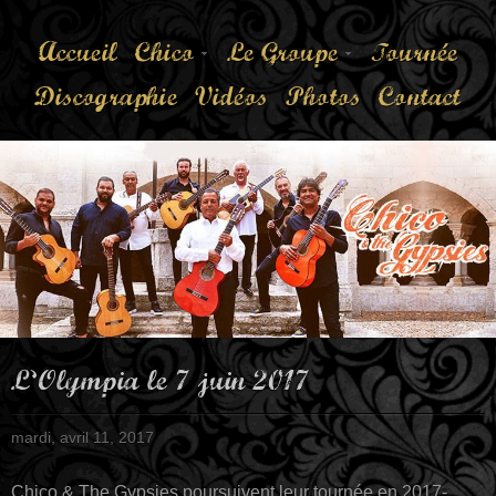
Accueil
Chico
Le Groupe
Tournée
Discographie
Vidéos
Photos
Contact
L’Olympia le 7 juin 2017
mardi, avril 11, 2017
Chico & The Gypsies poursuivent leur tournée en 2017-