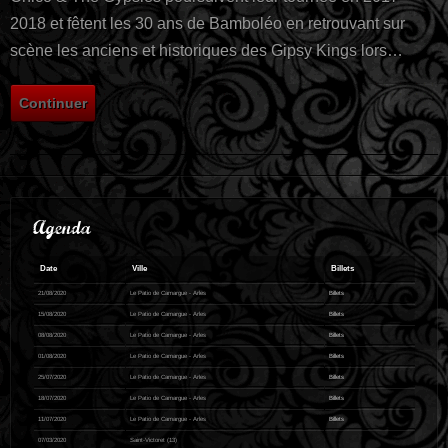
2018 et fêtent les 30 ans de Bamboléo en retrouvant sur
scène les anciens et historiques des Gipsy Kings lors…
Continuer
Agenda
Date
Ville
Billets
21/08/2020
Le Patio de Camargue - Arles
Billets
15/08/2020
Le Patio de Camargue - Arles
Billets
08/08/2020
Le Patio de Camargue - Arles
Billets
01/08/2020
Le Patio de Camargue - Arles
Billets
25/07/2020
Le Patio de Camargue - Arles
Billets
18/07/2020
Le Patio de Camargue - Arles
Billets
11/07/2020
Le Patio de Camargue - Arles
Billets
07/03/2020
Saint-Victoret (13)