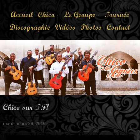
Accueil
Chico
Le Groupe
Tournée
Discographie
Vidéos
Photos
Contact
Chico sur TF1
mardi, mars 29, 2016