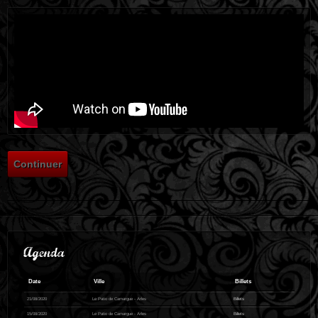
Continuer
Agenda
Date
Ville
Billets
21/08/2020
Le Patio de Camargue - Arles
Billets
15/08/2020
Le Patio de Camargue - Arles
Billets