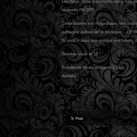
Les Amis, nous nous retrouvons très 
nouvelle FIESTA.
Cette tounée est magnifique. Vos sourir
partagée autour de la musique… LE 
Si vous n'avez pas encore vos billets, cl
Rendez-vous le 13 !
Excellente fin de semaine à tous.
Amitiés