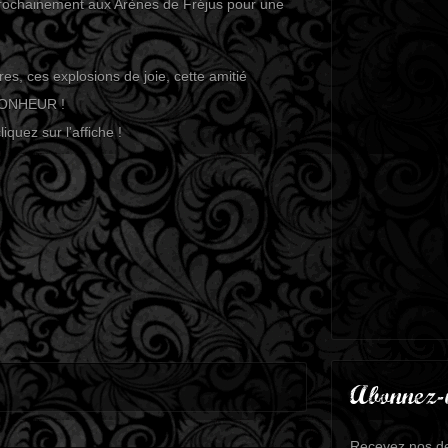
prochainement aux Arènes de Fréjus pour une
es, ces explosions de joie, cette amitié
BONHEUR !
iquez sur l'affiche !
Abonnez-
Recevez nos de