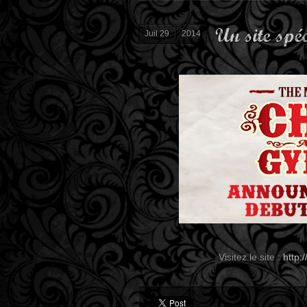
Un site spé
Juil 29
2014
Visitez le site :
http: