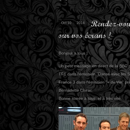
Rendez-vous
Oct 10
2014
sur vos écrans !
Bonjour à tous !
Un petit message en direct de la BBC 
TF1 dans l'émission "Danse avec les S
France 3 dans l'émission "+ de Vie" p
Bernadette Chirac.
Bonne soirée à tous, et à très vite.