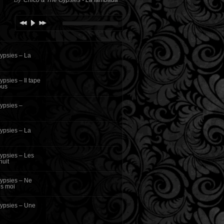
By
Chico & The Gypsies - La lambada
ypsies – La
psies – Il tape
ous
ypsies –
ypsies – La
ypsies – Les
uit
ypsies – Ne
ns moi
ypsies – Une