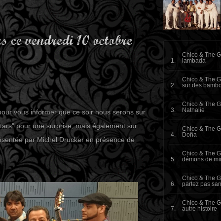
 ce vendredi 10 octobre
Chico & The G
lambada
Chico & The Gy
sur des bamb
Chico & The G
Nathalie
pour vous informer que ce soir nous serons sur
tars" pour une surprise, mais également sur
Chico & The G
Doña
résentée par Michel Drucker en présence de
Chico & The G
démons de min
Chico & The G
partez pas sa
Chico & The G
autre histoire