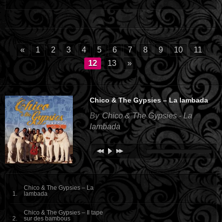
«
1
2
3
4
5
6
7
8
9
10
11
12
13
»
Chico & The Gypsies – La lambada
By
Chico & The Gypsies - La
lambada
Chico & The Gypsies – La
lambada
Chico & The Gypsies – Il tape
sur des bambous