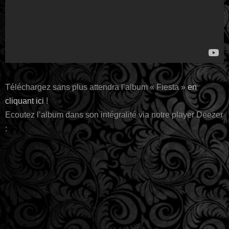
Téléchargez sans plus attendra l’album « Fiesta »
en
cliquant ici
!
Ecoutez l’album dans son intégralité via notre player Deezer
: