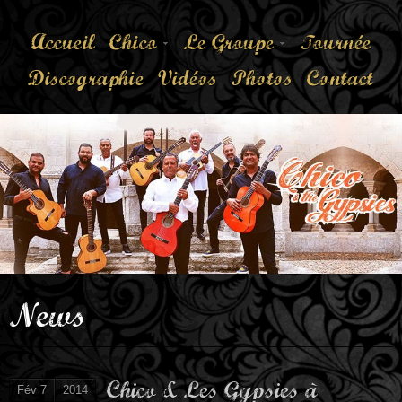
Accueil
Chico
Le Groupe
Tournée
Discographie
Vidéos
Photos
Contact
News
Chico & Les Gypsies à
Fév 7
2014