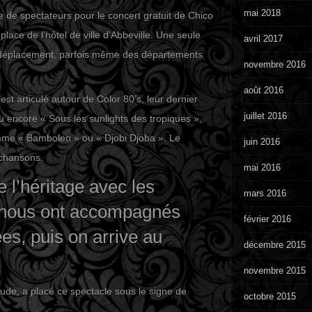
mai 2018
re de spectateurs pour le concert gratuit de Chico
lace de l’hôtel de ville d’Abbeville. Une seule
avril 2017
le déplacement, parfois même des départements
novembre 2016
août 2016
est articulé autour de Color 80’s, leur dernier
juillet 2016
u encore « Sous les sunlights des tropiques »,
mme « Bamboleo » ou « Djobi Djoba ». Le
juin 2016
 chansons.
mai 2016
de l’héritage avec les
mars 2016
 nous ont accompagnés
février 2016
s, puis on arrive au
décembre 2015
novembre 2015
ude, a placé ce spectacle sous le signe de
octobre 2015