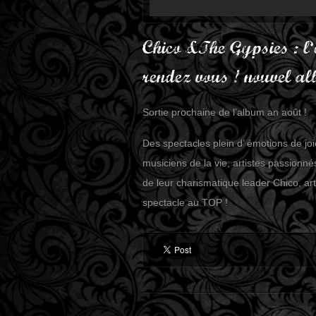
Chico &The Gypsies : l’
rendez vous ! nouvel a
Sortie prochaine de l’album an août !
Des spectacles plein d’ émotions de joi
musiciens de la vie, artistes passionn
de leur charismatique leader Chico, art
spectacle au TOP !