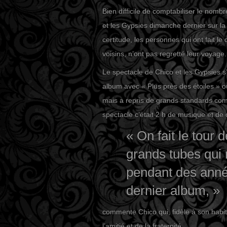
Bien difficile de comptabiliser le nomb
et les Gypsies dimanche dernier sur la p
certitude, les personnes qui ont fait 
voisins, n’ont pas regretté leur voyage.
Le spectacle de Chico et les Gypsies s’
album avec « Plus près des étoiles » o
mais a repris de grands standards co
spectacle c’était 2 h de musique et de
« On fait le tour 
grands tubes qui
pendant des année
dernier album, »
commente Chico qui, fidèle à son habit
l’amitié et de la fraternité.