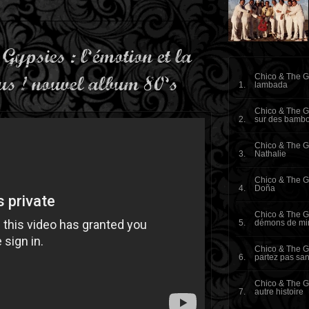
Gypsies : l’émotion et la
us ! nouvel album 80’s
Chico & The G
lambada
Chico & The Gy
sur des bamb
Chico & The G
Nathalie
Chico & The G
Doña
Chico & The G
démons de min
Chico & The G
partez pas sa
Chico & The G
autre histoire