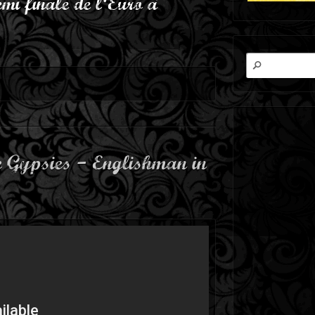
mi finale de l’Euro à
 Gypsies – Englishman in