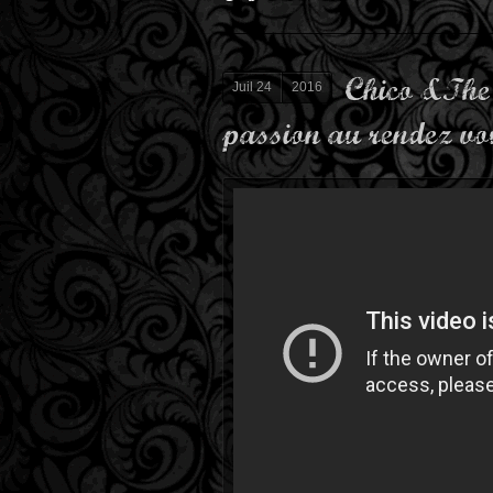
Chico &The 
Juil 24
2016
passion au rendez vo