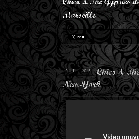
Chico & The Gypsies de
Marseille
Chico & The
Juil 11
2016
New-York