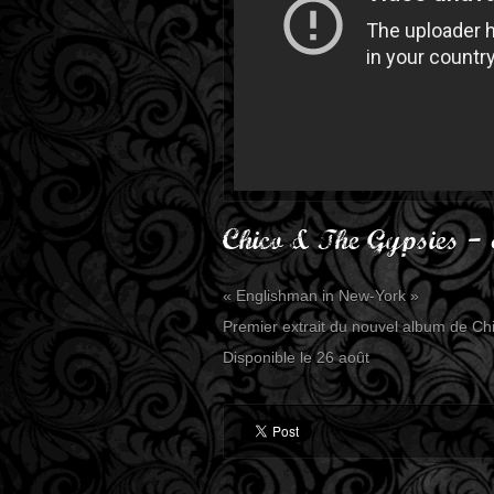
Chico & The Gypsies –
« Englishman in New-York »
Premier extrait du nouvel album de Chi
Disponible le 26 août