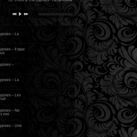
By
Chico & The Gypsies - La lambada
ypsies – La
psies – Il tape
ous
ypsies –
ypsies – La
ypsies – Les
uit
ypsies – Ne
ns moi
ypsies – Une